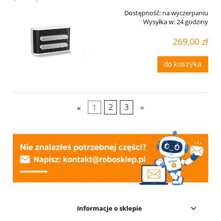
Dostępność:
na wyczerpaniu
Wysyłka w:
24 godziny
269,00 zł
do koszyka
«
1
2
3
»
Informacje o sklepie