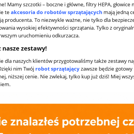
e! Mamy szczotki – boczne i główne, filtry HEPA, głowice
ie te
akcesoria do robotów sprzątających
mają jedną ce
ą producenta. To niezwykle ważne, nie tylko dla bezpiecz
owania wysokiej efektywności sprzątania. Tylko z oryginal
erwszym uruchomieniu odkurzacza.
 nasze zestawy!
ie dla naszych klientów przygotowaliśmy także zestawy n
Dzięki nim Twój
robot sprzątający
zawsze będzie gotowy 
nej, niższej cenie. Nie zwlekaj, tylko kup już dziś! Miej ws
niem.