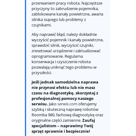
przerwaniem pracy robota. Najczęstsze
przyczyny to zabrudzenie pojemnika,
zablokowane kanały powietrzne, awaria
silnika ssącego lub problemy z
czujnikami.
Aby naprawić błąd, należy dokładnie
wyczyścić pojemnik i kanały powietrzne,
sprawdzić silnik, wyczyścić czujniki,
zresetować urządzenie i zaktualizować
oprogramowanie. Regularna
konserwacja i czyszczenie robota
pozwalają uniknąć tego problemu w
przyszłości.
Jeśli jednak samodzielna naprawa
nie przynosi efektu lub nie masz
czasu na diagnostykę, skorzystaj z
profesjonalnej pomocy naszego
serwisu.
Jako
serwis.com
oferujemy
szybką i skuteczną naprawę robotów
Roomba 980, fachową diagnostykę oraz
oryginalne części zamienne.
Zaufaj
specjalistom – naprawimy Twój
sprzęt sprawnie i bezpiecznie!