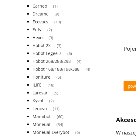
Carneo
(1)
Dreame
(9)
Ecovacs
(10)
Eufy
(2)
Hexo
(3)
Hobot 2S
(3)
Poje
Hobot Legee 7
(6)
Hobot 268/288/298
(4)
Hobot 168/188/198/388
(4)
Honiture
(5)
ILIFE
(18)
pow
Laresar
(5)
Kyvol
(2)
Lenovo
(11)
Mamibot
(60)
Akceso
Moneual
(34)
W naszej
Moneual Everybot
(6)