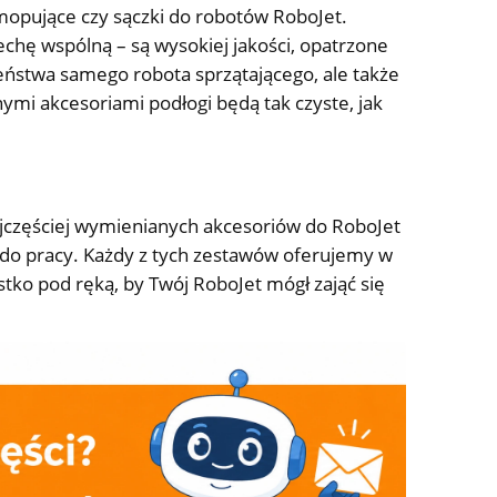
 mopujące czy sączki do robotów RoboJet.
chę wspólną – są wysokiej jakości, opatrzone
eństwa samego robota sprzątającego, ale także
nymi akcesoriami podłogi będą tak czyste, jak
ajczęściej wymienianych akcesoriów do RoboJet
do pracy. Każdy z tych zestawów oferujemy w
zystko pod ręką, by Twój RoboJet mógł zająć się