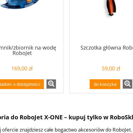
mnik/zbiornik na wodę
Szczotka główna Rob
RoboJet
169,00 zł
59,00 zł
iadom o dostępności
do koszyka
ria do RoboJet X-ONE – kupuj tylko w RoboSk
 ofercie znajdziesz całe bogactwo akcesoriów do RoboJet