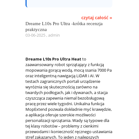
czytaj całość »
Dreame L10s Pro Ultra -krótka recenzja
praktyczna
03-06-2025 , admin
Dreame L10s Pro Ultra Heat
to
zaawansowany robot sprzątający z funkcją
mopowania gorącą wodą, mocą ssania 7000 Pa
oraz inteligentną nawigacją LiDAR i AI. W
testach zagranicznych portali urządzenie
wyróżnia się skutecznością zarówno na
twardych podłogach, jak i dywanach, a stacja
czyszcząca zapewnia niemal bezobsługową
pracę przez wiele tygodni. Unikalna funkcja
MopExtend pozwala dokładnie myć krawędzie,
a aplikacja oferuje szerokie możliwości
personalizacji sprzątania. Wady są typowe dla
tej klasy robotów – problemy z cienkimi
przewodami i konieczność ręcznego ustawiania
stref zakazanych. To jeden z najlepszych