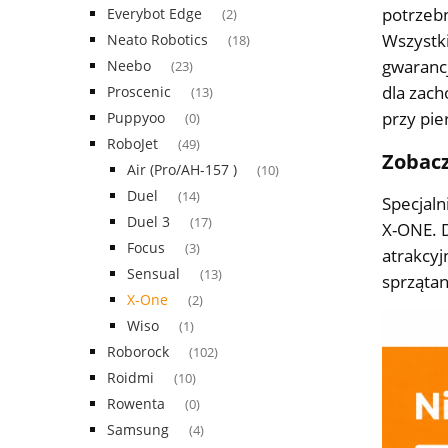
potrzebn
Everybot Edge
(2)
Wszystk
Neato Robotics
(18)
gwarancj
Neebo
(23)
dla zach
Proscenic
(13)
przy pi
Puppyoo
(0)
RoboJet
(49)
Zobacz
Air (Pro/AH-157 )
(10)
Duel
(14)
Specjaln
Duel 3
(17)
X-ONE. 
Focus
(3)
atrakcyj
Sensual
(13)
sprząta
X-One
(2)
Wiso
(1)
Roborock
(102)
Roidmi
(10)
Rowenta
(0)
Samsung
(4)