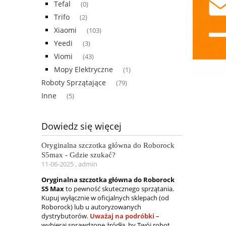
Tefal
(0)
Trifo
(2)
Xiaomi
(103)
Yeedi
(3)
Viomi
(43)
Mopy Elektryczne
(1)
Roboty Sprzątające
(79)
Inne
(5)
Dowiedz się więcej
Oryginalna szczotka główna do Roborock
S5max - Gdzie szukać?
11-06-2025 , admin
Oryginalna szczotka główna do Roborock
S5 Max
to pewność skutecznego sprzątania.
Kupuj wyłącznie w oficjalnych sklepach (od
Roborock) lub u autoryzowanych
dystrybutorów.
Uważaj na podróbki
–
wybieraj sprawdzone źródła, by Twój robot