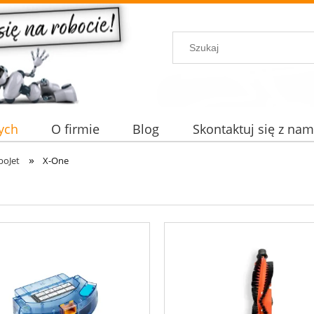
ych
O firmie
Blog
Skontaktuj się z nam
»
boJet
X-One