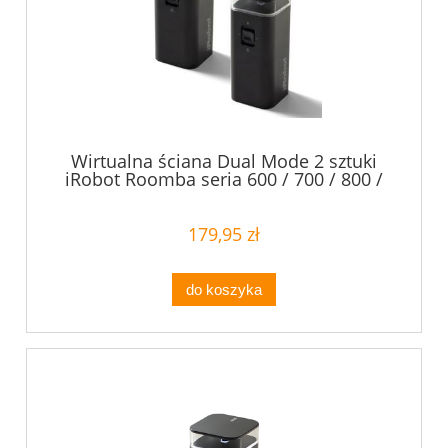
Wirtualna ściana Dual Mode 2 sztuki
iRobot Roomba seria 600 / 700 / 800 /
900 / e / i / s / Scooba 450
179,95 zł
do koszyka