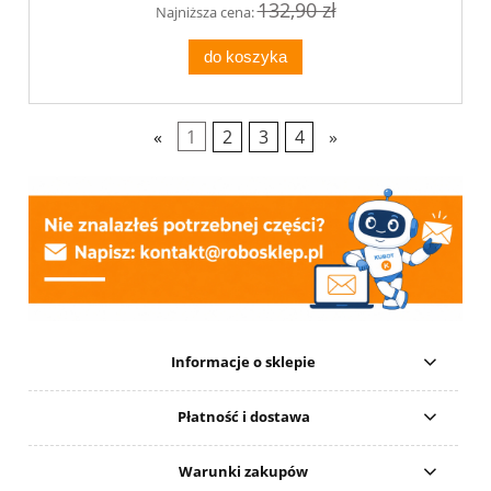
132,90 zł
Najniższa cena:
do koszyka
«
1
2
3
4
»
Informacje o sklepie
Płatność i dostawa
Warunki zakupów