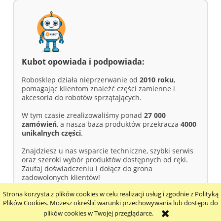
Kubot opowiada i podpowiada:
Robosklep działa nieprzerwanie od
2010 roku
,
pomagając klientom znaleźć części zamienne i
akcesoria do robotów sprzątających.
W tym czasie zrealizowaliśmy ponad
27 000
zamówień
, a nasza baza produktów przekracza
4000
unikalnych części
.
Znajdziesz u nas wsparcie techniczne, szybki serwis
oraz szeroki wybór produktów dostępnych od ręki.
Zaufaj doświadczeniu i dołącz do grona
zadowolonych klientów!
Strona korzysta z plików cookies w celu realizacji usług i zgodnie z Polityką
pokaż pełną wersję strony
Plików Cookies. Możesz określić warunki przechowywania lub dostępu do
plików cookies w Twojej przeglądarce.
Sklep internetowy Shoper.pl