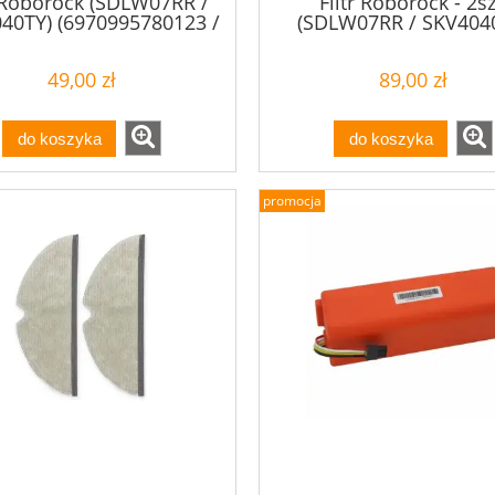
r Roborock (SDLW07RR /
Filtr Roborock - 2sz
40TY) (6970995780123 /
(SDLW07RR / SKV404
6970995787580)
49,00 zł
89,00 zł
do koszyka
do koszyka
promocja