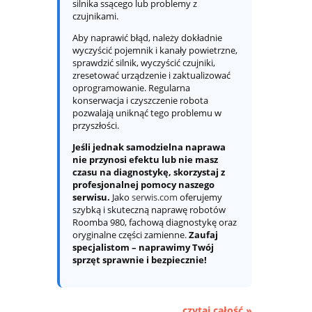
silnika ssącego lub problemy z
czujnikami.
Aby naprawić błąd, należy dokładnie
wyczyścić pojemnik i kanały powietrzne,
sprawdzić silnik, wyczyścić czujniki,
zresetować urządzenie i zaktualizować
oprogramowanie. Regularna
konserwacja i czyszczenie robota
pozwalają uniknąć tego problemu w
przyszłości.
Jeśli jednak samodzielna naprawa
nie przynosi efektu lub nie masz
czasu na diagnostykę, skorzystaj z
profesjonalnej pomocy naszego
serwisu.
Jako
serwis.com
oferujemy
szybką i skuteczną naprawę robotów
Roomba 980, fachową diagnostykę oraz
oryginalne części zamienne.
Zaufaj
specjalistom – naprawimy Twój
sprzęt sprawnie i bezpiecznie!
czytaj całość »