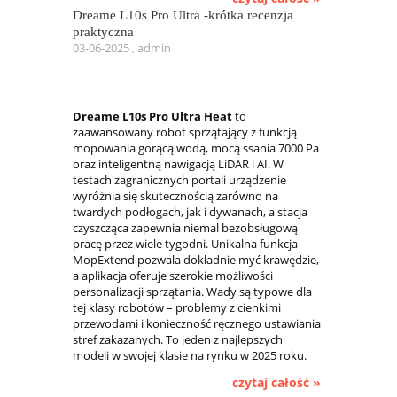
Dreame L10s Pro Ultra -krótka recenzja
praktyczna
03-06-2025 , admin
Dreame L10s Pro Ultra Heat
to
zaawansowany robot sprzątający z funkcją
mopowania gorącą wodą, mocą ssania 7000 Pa
oraz inteligentną nawigacją LiDAR i AI. W
testach zagranicznych portali urządzenie
wyróżnia się skutecznością zarówno na
twardych podłogach, jak i dywanach, a stacja
czyszcząca zapewnia niemal bezobsługową
pracę przez wiele tygodni. Unikalna funkcja
MopExtend pozwala dokładnie myć krawędzie,
a aplikacja oferuje szerokie możliwości
personalizacji sprzątania. Wady są typowe dla
tej klasy robotów – problemy z cienkimi
przewodami i konieczność ręcznego ustawiania
stref zakazanych. To jeden z najlepszych
modeli w swojej klasie na rynku w 2025 roku.
czytaj całość »