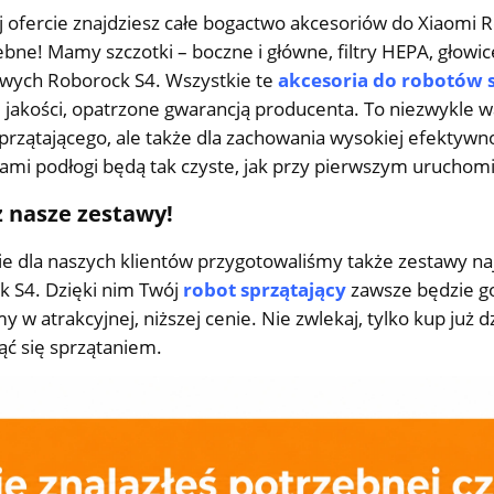
 ofercie znajdziesz całe bogactwo akcesoriów do Xiaomi 
ebne! Mamy szczotki – boczne i główne, filtry HEPA, głow
wych Roborock S4. Wszystkie te
akcesoria do robotów 
 jakości, opatrzone gwarancją producenta. To niezwykle 
przątającego, ale także dla zachowania wysokiej efektywno
ami podłogi będą tak czyste, jak przy pierwszym uruchom
 nasze zestawy!
ie dla naszych klientów przygotowaliśmy także zestawy n
k S4. Dzięki nim Twój
robot sprzątający
zawsze będzie go
y w atrakcyjnej, niższej cenie. Nie zwlekaj, tylko kup już 
ąć się sprzątaniem.