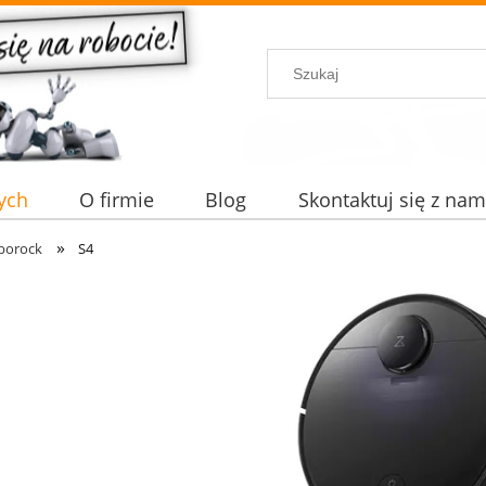
ych
O firmie
Blog
Skontaktuj się z nam
»
borock
S4