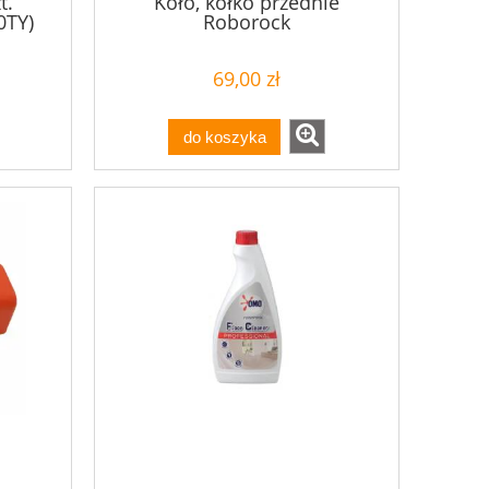
t.
Koło, kółko przednie
0TY)
Roborock
69,00 zł
do koszyka