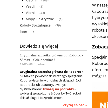
Xiaomi
(103)
W naszej
Yeedi
(3)
Ci potrz
Viomi
(43)
hybrydo
Mopy Elektryczne
(1)
wysokiej
Roboty Sprzątające
(79)
robota s
Inne
(5)
akcesori
Dowiedz się więcej
Zobacz
Oryginalna szczotka główna do Roborock
Specjaln
S5max - Gdzie szukać?
Roboroc
11-06-2025 , admin
oferujem
Oryginalna szczotka główna do Roborock
mógł zaj
S5 Max
to pewność skutecznego sprzątania.
Kupuj wyłącznie w oficjalnych sklepach (od
Roborock) lub u autoryzowanych
dystrybutorów.
Uważaj na podróbki
–
wybieraj sprawdzone źródła, by Twój robot
działał długo i bezproblemowo!
czytaj całość »