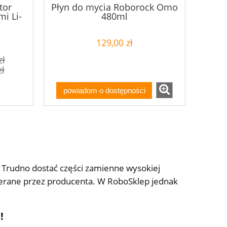
tor
Płyn do mycia Roborock Omo
i Li-
480ml
V
129,00 zł
zł
zł
powiadom o dostępności
 Trudno dostać części zamienne wysokiej
pierane przez producenta. W RoboSklep jednak
!