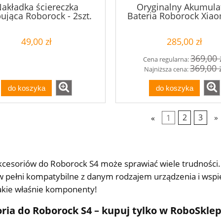
akładka ściereczka
Oryginalny Akumula
jąca Roborock - 2szt.
Bateria Roborock Xiaom
ion 5200mAh 14.4
49,00 zł
285,00 zł
369,00 
Cena regularna:
369,00 
Najniższa cena:
do koszyka
do koszyka
«
1
2
3
»
cesoriów do Roborock S4 może sprawiać wiele trudności.
 w pełni kompatybilne z danym rodzajem urządzenia i ws
kie właśnie komponenty!
ria do Roborock S4 – kupuj tylko w RoboSklep