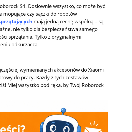
Roborock S4. Dosłownie wszystko, co może być
ice mopujące czy sączki do robotów
sprzątających
mają jedną cechę wspólną – są
ważne, nie tylko dla bezpieczeństwa samego
ści sprzątania. Tylko z oryginalnymi
ieniu odkurzacza.
ajczęściej wymienianych akcesoriów do Xiaomi
towy do pracy. Każdy z tych zestawów
dziś! Miej wszystko pod ręką, by Twój Roborock