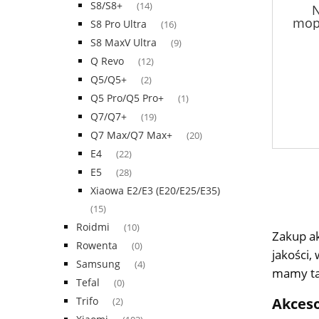
S8/S8+
(14)
N
mopu
S8 Pro Ultra
(16)
S8 MaxV Ultra
(9)
Q Revo
(12)
Q5/Q5+
(2)
Q5 Pro/Q5 Pro+
(1)
Q7/Q7+
(19)
Q7 Max/Q7 Max+
(20)
E4
(22)
E5
(28)
Xiaowa E2/E3 (E20/E25/E35)
(15)
Roidmi
(10)
Zakup ak
Rowenta
(0)
jakości,
Samsung
(4)
mamy ta
Tefal
(0)
Akceso
Trifo
(2)