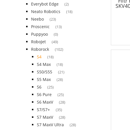
Filt
Everybot Edge
(2)
SKV40
Neato Robotics
(18)
Neebo
(23)
Proscenic
(13)
Puppyoo
(0)
RoboJet
(49)
Roborock
(102)
S4
(18)
S4 Max
(18)
S50/S55
(21)
S5 Max
(28)
S6
(25)
S6 Pure
(25)
S6 MaxV
(28)
S7/S7+
(35)
S7 MaxV
(28)
S7 MaxV Ultra
(28)