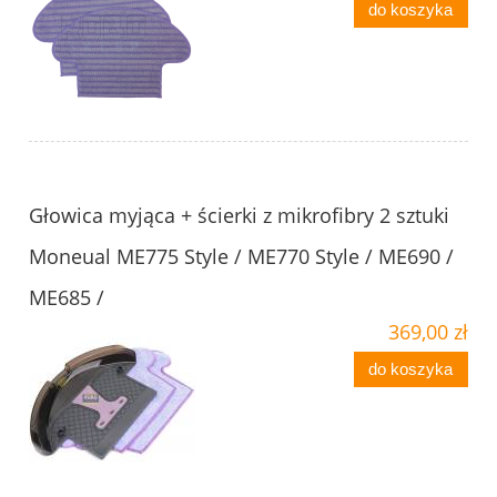
do koszyka
Głowica myjąca + ścierki z mikrofibry 2 sztuki
Moneual ME775 Style / ME770 Style / ME690 /
ME685 /
369,00 zł
do koszyka