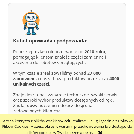
Kubot opowiada i podpowiada:
Robosklep działa nieprzerwanie od
2010 roku
,
pomagając klientom znaleźć części zamienne i
akcesoria do robotów sprzątających.
W tym czasie zrealizowaliśmy ponad
27 000
zamówień
, a nasza baza produktów przekracza
4000
unikalnych części
.
Znajdziesz u nas wsparcie techniczne, szybki serwis
oraz szeroki wybór produktów dostępnych od ręki.
Zaufaj doświadczeniu i dołącz do grona
zadowolonych klientów!
Strona korzysta z plików cookies w celu realizacji usług i zgodnie z Polityką
pokaż pełną wersję strony
Plików Cookies. Możesz określić warunki przechowywania lub dostępu do
plików cookies w Twojej przeglądarce.