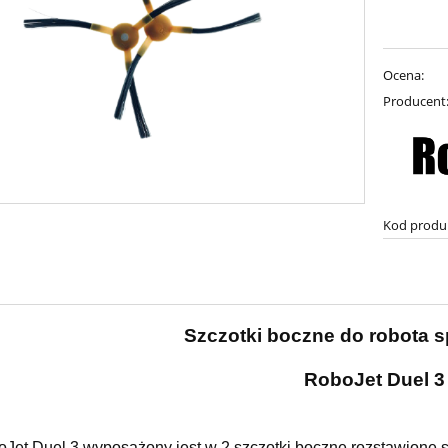
Ocena:
Producent
Kod produ
Szczotki boczne do robota s
RoboJet Duel 3
Jet Duel 3 wyposażony jest w 2 szczotki boczne rozstawione sy