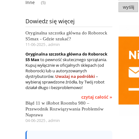
Inne
(5)
wyślij
Dowiedz się więcej
Oryginalna szczotka główna do Roborock
S5max - Gdzie szukać?
11-06-2025 , admin
Oryginalna szczotka główna do Roborock
S5 Max
to pewność skutecznego sprzątania.
Kupuj wyłącznie w oficjalnych sklepach (od
Roborock) lub u autoryzowanych
dystrybutorów.
Uważaj na podróbki
–
wybieraj sprawdzone źródła, by Twój robot
działał długo i bezproblemowo!
czytaj całość »
Błąd 11 w iRobot Roomba 980 –
Przewodnik Rozwiązywania Problemów
Naprawa
04-06-2025 , admin