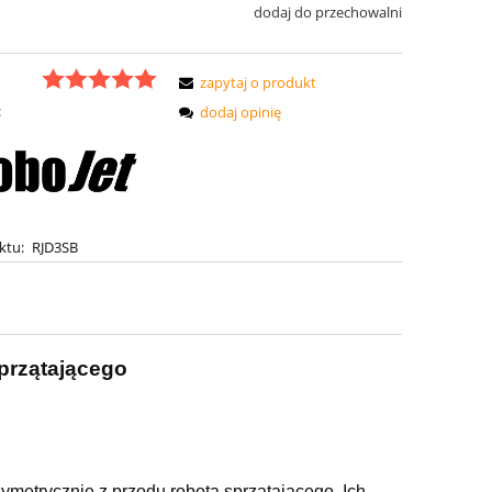
dodaj do przechowalni
zapytaj o produkt
:
dodaj opinię
ktu:
RJD3SB
przątającego
metrycznie z przodu robota sprzątającego. Ich