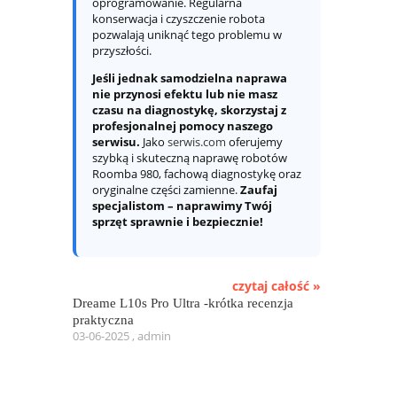
oprogramowanie. Regularna
konserwacja i czyszczenie robota
pozwalają uniknąć tego problemu w
przyszłości.
Jeśli jednak samodzielna naprawa
nie przynosi efektu lub nie masz
czasu na diagnostykę, skorzystaj z
profesjonalnej pomocy naszego
serwisu.
Jako
serwis.com
oferujemy
szybką i skuteczną naprawę robotów
Roomba 980, fachową diagnostykę oraz
oryginalne części zamienne.
Zaufaj
specjalistom – naprawimy Twój
sprzęt sprawnie i bezpiecznie!
czytaj całość »
Dreame L10s Pro Ultra -krótka recenzja
praktyczna
03-06-2025 , admin