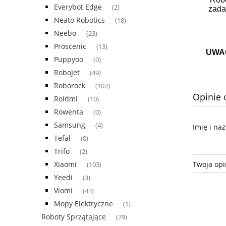
Everybot Edge
(2)
zada
Neato Robotics
(18)
Neebo
(23)
Proscenic
(13)
UWA
Puppyoo
(0)
RoboJet
(49)
Roborock
(102)
Opinie 
Roidmi
(10)
Rowenta
(0)
Samsung
(4)
Imię i na
Tefal
(0)
Trifo
(2)
Twoja opi
Xiaomi
(103)
Yeedi
(3)
Viomi
(43)
Mopy Elektryczne
(1)
Roboty Sprzątające
(79)