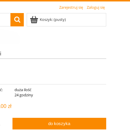
Zarejestruj się
Zaloguj się
Koszyk:
(pusty)
i
ć:
duża ilość
:
24 godziny
,00 zł
do koszyka
.