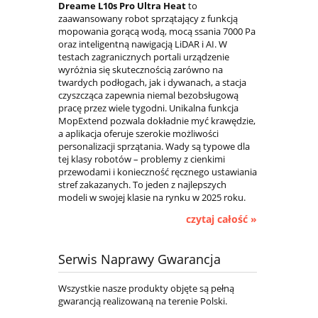
Dreame L10s Pro Ultra Heat
to
zaawansowany robot sprzątający z funkcją
mopowania gorącą wodą, mocą ssania 7000 Pa
oraz inteligentną nawigacją LiDAR i AI. W
testach zagranicznych portali urządzenie
wyróżnia się skutecznością zarówno na
twardych podłogach, jak i dywanach, a stacja
czyszcząca zapewnia niemal bezobsługową
pracę przez wiele tygodni. Unikalna funkcja
MopExtend pozwala dokładnie myć krawędzie,
a aplikacja oferuje szerokie możliwości
personalizacji sprzątania. Wady są typowe dla
tej klasy robotów – problemy z cienkimi
przewodami i konieczność ręcznego ustawiania
stref zakazanych. To jeden z najlepszych
modeli w swojej klasie na rynku w 2025 roku.
czytaj całość »
Serwis Naprawy Gwarancja
Wszystkie nasze produkty objęte są pełną
gwarancją realizowaną na terenie Polski.