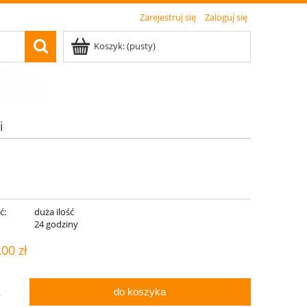
Zarejestruj się
Zaloguj się
Koszyk:
(pusty)
i
ć:
duża ilość
:
24 godziny
,00 zł
do koszyka
.