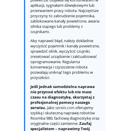
aplikacji, sygnałami dźwiękowymi lub
przerwaniem pracy robota. Najczęstsze
przyczyny to zabrudzenie pojemnika,
zablokowane kanały powietrzne, awaria
silnika ssącego lub problemy z
czujnikami.
Aby naprawić błąd, należy dokładnie
wyczyścić pojemnik i kanały powietrzne,
sprawdzić silnik, wyczyścić czujniki,
zresetować urządzenie i zaktualizować
oprogramowanie. Regularna
konserwacja i czyszczenie robota
pozwalają uniknąć tego problemu w
przyszłości.
Jeśli jednak samodzielna naprawa
nie przynosi efektu lub nie masz
czasu na diagnostykę, skorzystaj z
profesjonalnej pomocy naszego
serwisu.
Jako
serwis.com
oferujemy
szybką i skuteczną naprawę robotów
Roomba 980, fachową diagnostykę oraz
oryginalne części zamienne.
Zaufaj
specjalistom – naprawimy Twój