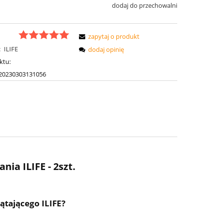
dodaj do przechowalni
zapytaj o produkt
:
ILIFE
dodaj opinię
ktu:
20230303131056
nia ILIFE - 2szt.
ątającego ILIFE?