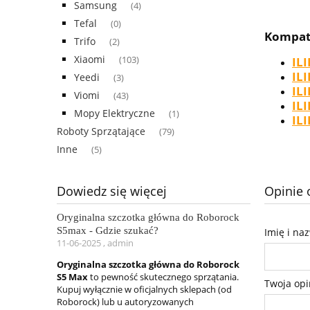
Samsung
(4)
Tefal
(0)
Kompat
Trifo
(2)
Xiaomi
ILI
(103)
IL
Yeedi
(3)
ILI
Viomi
(43)
ILI
Mopy Elektryczne
(1)
ILI
Roboty Sprzątające
(79)
Inne
(5)
Opinie 
Dowiedz się więcej
Oryginalna szczotka główna do Roborock
S5max - Gdzie szukać?
Imię i na
11-06-2025 , admin
Oryginalna szczotka główna do Roborock
S5 Max
to pewność skutecznego sprzątania.
Twoja opi
Kupuj wyłącznie w oficjalnych sklepach (od
Roborock) lub u autoryzowanych