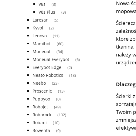
Nowa ści
V8s
(3)
mopowani
V8s Plus
(3)
Laresar
(5)
Ścierecz
Kyvol
(2)
zależnoś
Lenovo
(11)
które zb
Mamibot
(60)
tkanina,
Moneual
(34)
należy w
Moneual Everybot
(6)
urządze
Everybot Edge
(2)
Neato Robotics
(18)
Neebo
Dlaczeg
(23)
Proscenic
(13)
Ścierki 
Puppyoo
(0)
sprzątaj
RoboJet
(49)
Twoim p
Roborock
(102)
zmniejsz
Roidmi
(10)
efektywn
Rowenta
(0)