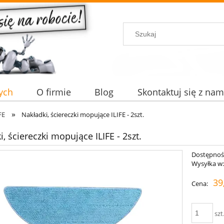
ych
O firmie
Blog
Skontaktuj się z nam
»
FE
Nakładki, ściereczki mopujące ILIFE - 2szt.
, ściereczki mopujące ILIFE - 2szt.
Dostępnoś
Wysyłka w
39
Cena:
szt