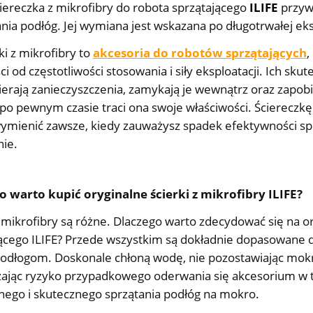
ereczka z mikrofibry do robota sprzątającego
ILIFE
przyw
a podłóg. Jej wymiana jest wskazana po długotrwałej eksp
ki z mikrofibry to
akcesoria do robotów sprzątających
,
ci od częstotliwości stosowania i siły eksploatacji. Ich s
ierają zanieczyszczenia, zamykają je wewnątrz oraz zapob
 po pewnym czasie traci ona swoje właściwości. Ściereczkę
ymienić zawsze, kiedy zauważysz spadek efektywności sp
nie.
o warto kupić oryginalne ścierki z mikrofibry ILIFE?
z mikrofibry są różne. Dlaczego warto zdecydować się na or
ącego ILIFE? Przede wszystkim są dokładnie dopasowane 
odłogom. Doskonale chłoną wodę, nie pozostawiając mokr
ając ryzyko przypadkowego oderwania się akcesorium w tr
ego i skutecznego sprzątania podłóg na mokro.