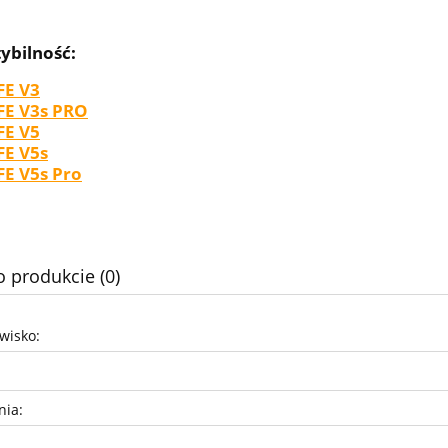
ybilność:
FE V3
IFE V3s PRO
FE V5
FE V5s
FE V5s Pro
o produkcie (0)
zwisko:
nia: