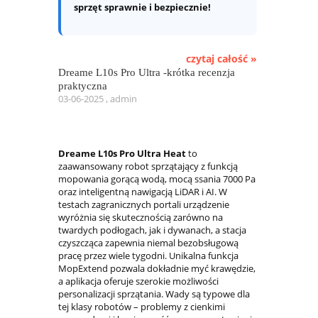
sprzęt sprawnie i bezpiecznie!
czytaj całość »
Dreame L10s Pro Ultra -krótka recenzja
praktyczna
03-06-2025 , admin
Dreame L10s Pro Ultra Heat
to
zaawansowany robot sprzątający z funkcją
mopowania gorącą wodą, mocą ssania 7000 Pa
oraz inteligentną nawigacją LiDAR i AI. W
testach zagranicznych portali urządzenie
wyróżnia się skutecznością zarówno na
twardych podłogach, jak i dywanach, a stacja
czyszcząca zapewnia niemal bezobsługową
pracę przez wiele tygodni. Unikalna funkcja
MopExtend pozwala dokładnie myć krawędzie,
a aplikacja oferuje szerokie możliwości
personalizacji sprzątania. Wady są typowe dla
tej klasy robotów – problemy z cienkimi