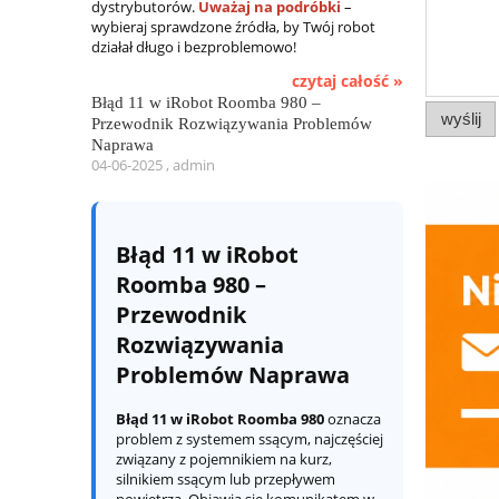
dystrybutorów.
Uważaj na podróbki
–
wybieraj sprawdzone źródła, by Twój robot
działał długo i bezproblemowo!
czytaj całość »
Błąd 11 w iRobot Roomba 980 –
wyślij
Przewodnik Rozwiązywania Problemów
Naprawa
04-06-2025 , admin
Błąd 11 w iRobot
Roomba 980 –
Przewodnik
Rozwiązywania
Problemów Naprawa
Błąd 11 w iRobot Roomba 980
oznacza
problem z systemem ssącym, najczęściej
związany z pojemnikiem na kurz,
silnikiem ssącym lub przepływem
powietrza. Objawia się komunikatem w