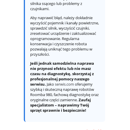
silnika ssącego lub problemy z
czujnikami.
Aby naprawić błąd, należy dokładnie
wyczyścić pojemnik i kanały powietrzne,
sprawdzić silnik, wyczyścić czujniki,
zresetować urządzenie i zaktualizować
oprogramowanie. Regularna
konserwacja i czyszczenie robota
pozwalają uniknąć tego problemu w
przyszłości.
Jeśli jednak samodzielna naprawa
nie przynosi efektu lub nie masz
czasu na diagnostykę, skorzystaj z
profesjonalnej pomocy naszego
serwisu.
Jako
serwis.com
oferujemy
szybką i skuteczną naprawę robotów
Roomba 980, fachową diagnostykę oraz
oryginalne części zamienne.
Zaufaj
specjalistom – naprawimy Twój
sprzęt sprawnie i bezpiecznie!