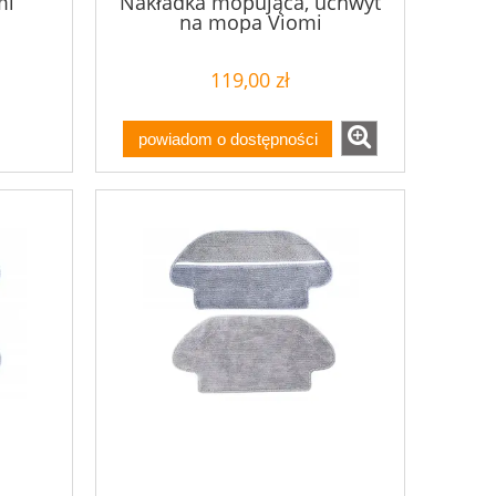
mi
Nakładka mopująca, uchwyt
na mopa Viomi
119,00 zł
powiadom o dostępności