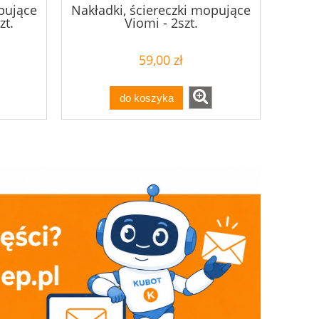
pujące
Nakładki, ściereczki mopujące
zt.
Viomi - 2szt.
59,00 zł
do koszyka