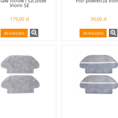
taw filtrów i szczotek
Filtr powietrza Vio
Viomi SE
179,00 zł
39,00 zł
do koszyka
do koszyka