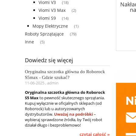
Viomi V3
(18)
Nakła
na
Viomi V3 Max
(2)
Viomi S9
(14)
Mopy Elektryczne
(1)
Roboty Sprzątające
(79)
Inne
(5)
Dowiedz się więcej
Oryginalna szczotka główna do Roborock
S5max - Gdzie szukać?
11-06-2025 , admin
Oryginalna szczotka główna do Roborock
S5 Max
to pewność skutecznego sprzątania.
Kupuj wyłącznie w oficjalnych sklepach (od
Roborock) lub u autoryzowanych
dystrybutorów.
Uważaj na podróbki
–
wybieraj sprawdzone źródła, by Twój robot
działał długo i bezproblemowo!
czytaj całość »