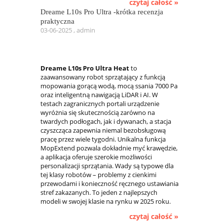
czytaj całość »
Dreame L10s Pro Ultra -krótka recenzja
praktyczna
03-06-2025 , admin
Dreame L10s Pro Ultra Heat
to
zaawansowany robot sprzątający z funkcją
mopowania gorącą wodą, mocą ssania 7000 Pa
oraz inteligentną nawigacją LiDAR i AI. W
testach zagranicznych portali urządzenie
wyróżnia się skutecznością zarówno na
twardych podłogach, jak i dywanach, a stacja
czyszcząca zapewnia niemal bezobsługową
pracę przez wiele tygodni. Unikalna funkcja
MopExtend pozwala dokładnie myć krawędzie,
a aplikacja oferuje szerokie możliwości
personalizacji sprzątania. Wady są typowe dla
tej klasy robotów – problemy z cienkimi
przewodami i konieczność ręcznego ustawiania
stref zakazanych. To jeden z najlepszych
modeli w swojej klasie na rynku w 2025 roku.
czytaj całość »