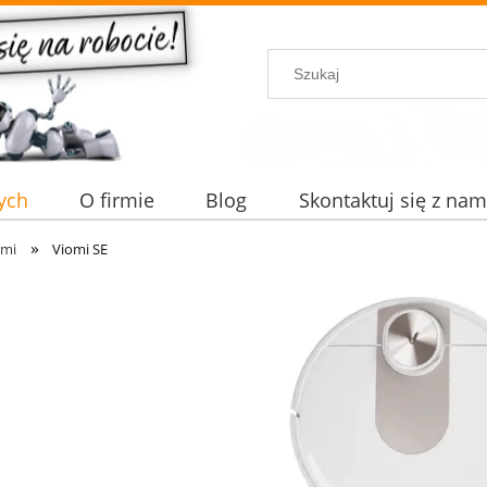
ych
O firmie
Blog
Skontaktuj się z nam
»
omi
Viomi SE