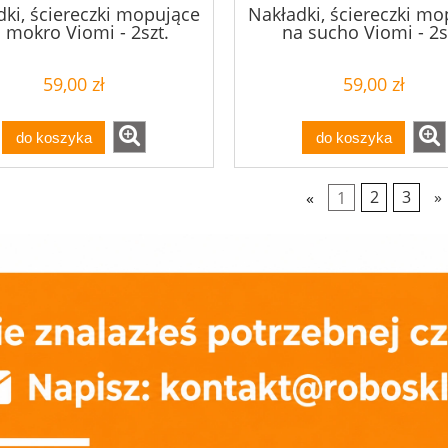
dki, ściereczki mopujące
Nakładki, ściereczki mo
 mokro Viomi - 2szt.
na sucho Viomi - 2s
59,00 zł
59,00 zł
do koszyka
do koszyka
«
1
2
3
»